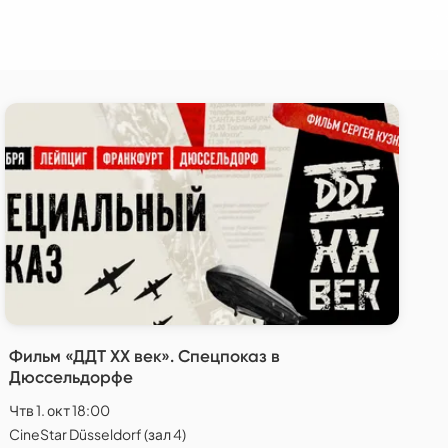
Фильм «ДДТ XX век». Спецпоказ в
Дюссельдорфе
Чтв 1. окт 18:00
CineStar Düsseldorf (зал 4)