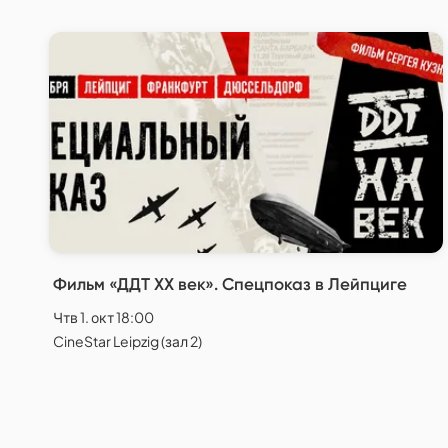
Фильм «ДДТ XX век». Спецпоказ в Лейпциге
Чтв 1. окт 18:00
CineStar Leipzig (зал 2)