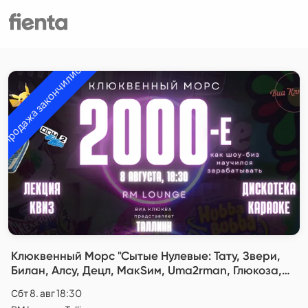
Продажа закончились
Клюквенный Морс "Сытые Нулевые: Тату, Звери,
Билан, Алсу, Децл, МакSим, Uma2rman, Глюкоза,
Ранетки, Витас и другие"
Сбт 8. авг 18:30