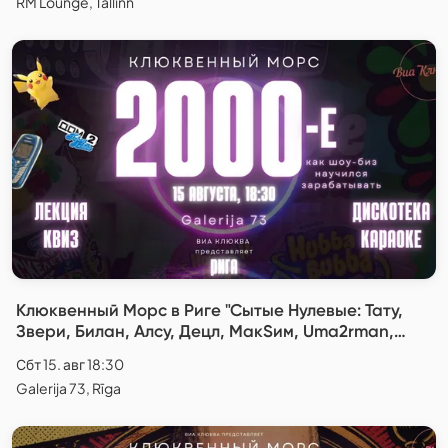
RM Lounge, Tallinn
Клюквенный Морс в Риге "Сытые Нулевые: Тату,
Звери, Билан, Алсу, Децл, МакSим, Uma2rman,
Глюкоза, Ранетки, Витас и другие"
Сбт 15. авг 18:30
Galerija 73, Rīga