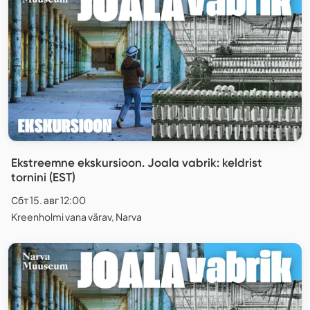
Ekstreemne ekskursioon. Joala vabrik: keldrist
tornini (EST)
Сбт 15. авг 12:00
Kreenholmi vana värav, Narva