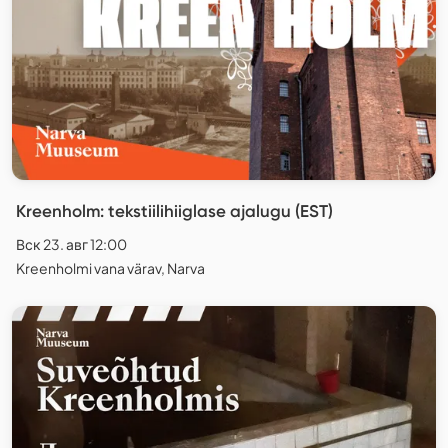
Kreenholm: tekstiilihiiglase ajalugu (EST)
Вск 23. авг 12:00
Kreenholmi vana värav, Narva