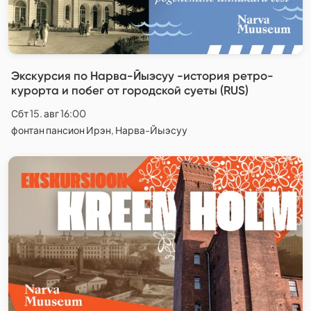
Экскурсия по Нарва-Йыэсуу -история ретро-
курорта и побег от городской суеты (RUS)
Сбт 15. авг 16:00
фонтан пансион Ирэн, Нарва-Йыэсуу