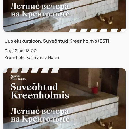
Uus ekskursioon. Suveõhtud Kreenholmis (EST)
Срд 12. авг 18:00
Kreenholmi vana värav, Narva