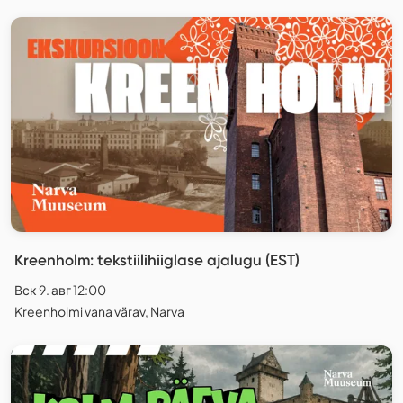
Kreenholm: tekstiilihiiglase ajalugu (EST)
Вск 9. авг 12:00
Kreenholmi vana värav, Narva