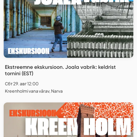
Ekstreemne ekskursioon. Joala vabrik: keldrist
tornini (EST)
Сбт 29. авг 12:00
Kreenholmi vana värav, Narva