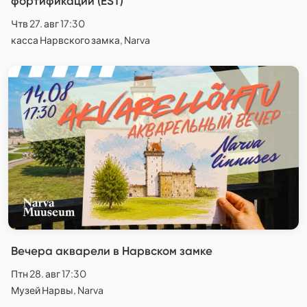
фортификации (EST)
Чтв 27. авг 17:30
касса Нарвского замка, Narva
Вечера акварели в Нарвском замке
Птн 28. авг 17:30
Музей Нарвы, Narva