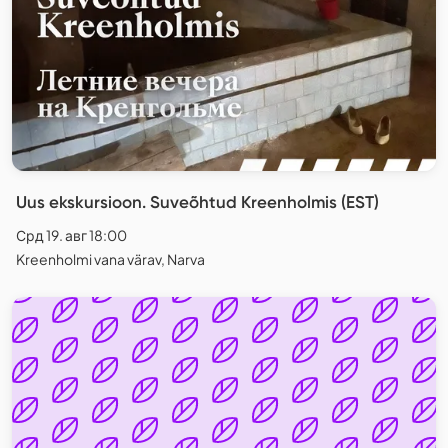
Uus ekskursioon. Suveõhtud Kreenholmis (EST)
Срд 19. авг 18:00
Kreenholmi vana värav, Narva