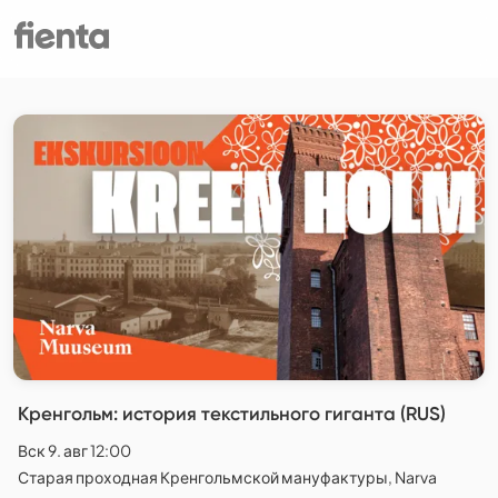
Кренгольм: история текстильного гиганта (RUS)
Вск 9. авг 12:00
Старая проходная Кренгольмской мануфактуры, Narva