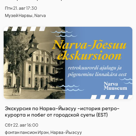
Птн 21. авг 17:30
Музей Нарвы, Narva
Экскурсия по Нарва-Йыэсуу -история ретро-
курорта и побег от городской суеты (EST)
Сбт 22. авг 16:00
фонтан пансион Ирэн, Нарва-Йыэсуу