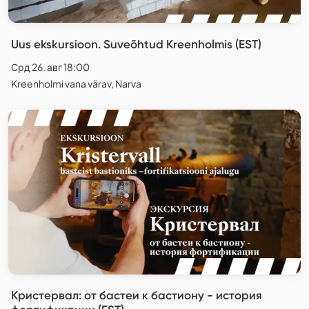
Uus ekskursioon. Suveõhtud Kreenholmis (EST)
Срд 26. авг 18:00
Kreenholmi vana värav, Narva
Кристервал: от бастеи к бастиону - история