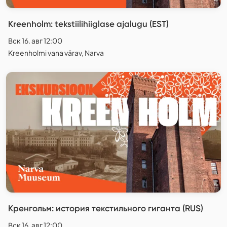
Kreenholm: tekstiilihiiglase ajalugu (EST)
Вск 16. авг 12:00
Kreenholmi vana värav, Narva
Кренгольм: история текстильного гиганта (RUS)
Вск 16. авг 12:00