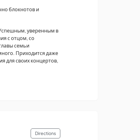
чно блокнотов и
 Успешным, уверенным в
ия с отцом, со
 главы семьи
много. Приходится даже
ия для своих концертов,
Directions