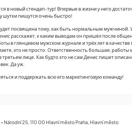
ся в новый стендап-тур! Впервые в жизни у него достато
у шутки пишутся очень быстро!
будет посвящена тому, как быть нормальным мужчиной.
енис расскажет, к каким выводам он пришёл после общен
оты в глянцевом мужском журнале и трёх лет в качестве
аете, это не просто. Ответственность большая, работы 
в третьем лице. Как будто это не сам Денис пишет описан
век. Да уж.
яться и поддержать всю его маркетинговую команду!
e
Národní 25, 110 00 Hlavní město Praha, Hlavní město
•