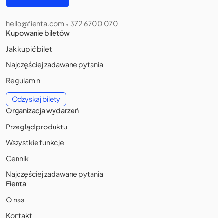
hello@fienta.com
372 6700 070
•
Kupowanie biletów
Jak kupić bilet
Najczęściej zadawane pytania
Regulamin
Odzyskaj bilety
Organizacja wydarzeń
Przegląd produktu
Wszystkie funkcje
Cennik
Najczęściej zadawane pytania
Fienta
O nas
Kontakt