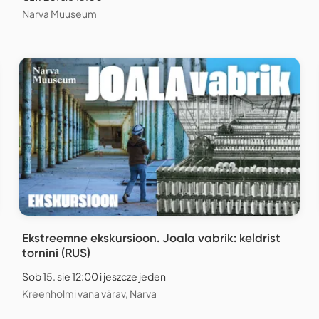
Narva Muuseum
Ekstreemne ekskursioon. Joala vabrik: keldrist
tornini (RUS)
Sob 15. sie 12:00 i jeszcze jeden
Kreenholmi vana värav, Narva