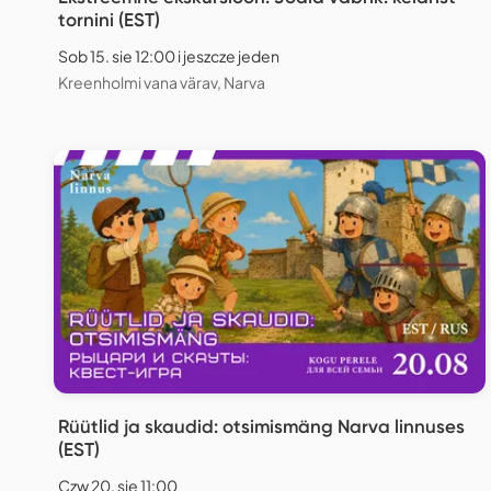
tornini (EST)
Sob 15. sie 12:00 i jeszcze jeden
Kreenholmi vana värav, Narva
Rüütlid ja skaudid: otsimismäng Narva linnuses
(EST)
Czw 20. sie 11:00