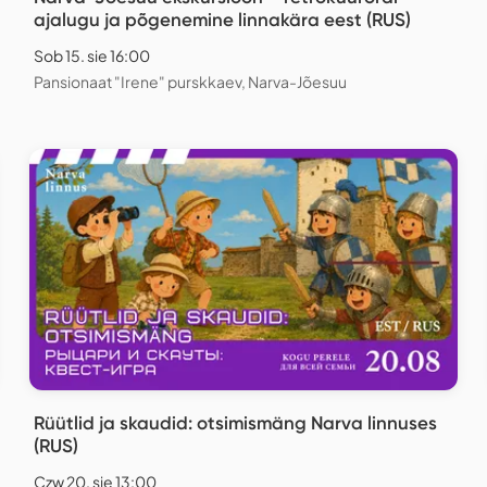
ajalugu ja põgenemine linnakära eest (RUS)
Sob 15. sie 16:00
Pansionaat "Irene" purskkaev, Narva-Jõesuu
Rüütlid ja skaudid: otsimismäng Narva linnuses
(RUS)
Czw 20. sie 13:00