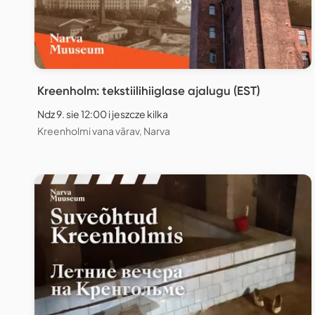
Kreenholm: tekstiilihiiglase ajalugu (EST)
Ndz 9. sie 12:00 i jeszcze kilka
Kreenholmi vana värav, Narva