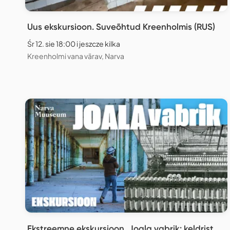
Uus ekskursioon. Suveõhtud Kreenholmis (RUS)
Śr 12. sie 18:00 i jeszcze kilka
Kreenholmi vana värav, Narva
Ekstreemne ekskursioon. Joala vabrik: keldrist