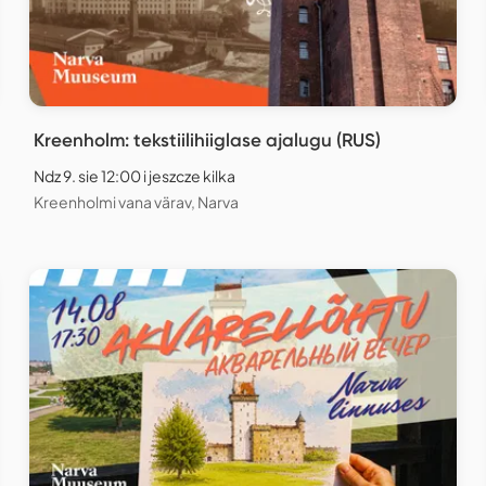
Kreenholm: tekstiilihiiglase ajalugu (RUS)
Ndz 9. sie 12:00 i jeszcze kilka
Kreenholmi vana värav, Narva