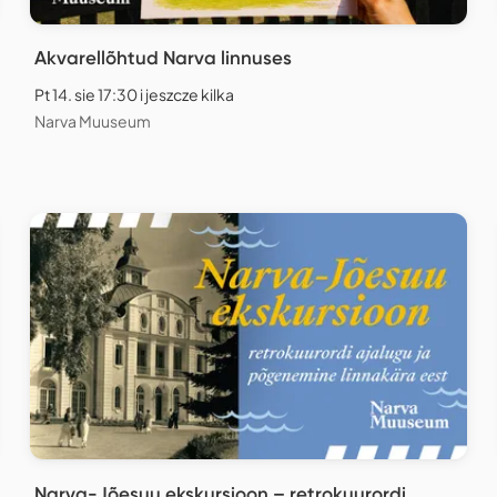
Akvarellõhtud Narva linnuses
Pt 14. sie 17:30 i jeszcze kilka
Narva Muuseum
Narva-Jõesuu ekskursioon – retrokuurordi