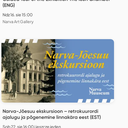
(ENG)
Ndz 16. sie 15:00
Narva Art Gallery
Narva-Jõesuu ekskursioon – retrokuurordi
ajalugu ja põgenemine linnakära eest (EST)
Sob 22. sie 16:00 i jeszcze jeden