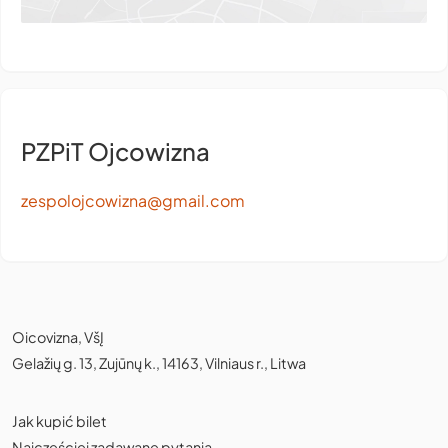
PZPiT Ojcowizna
zespolojcowizna@gmail.com
Oicovizna, VšĮ
Gelažių g. 13, Zujūnų k., 14163, Vilniaus r., Litwa
Jak kupić bilet
Najczęściej zadawane pytania