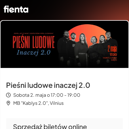
Pieśni ludowe inaczej 2.0
Sobota 2. maja o 17:00 - 19:00
MB "Kablys 2.0", Vilnius
Sprzedaż biletów online