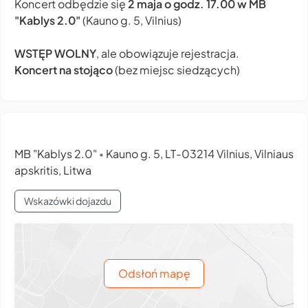
Koncert odbędzie się
2 maja o godz. 17.00
w MB
"Kablys 2.0"
(Kauno g. 5, Vilnius)
WSTĘP WOLNY
, ale obowiązuje rejestracja.
Koncert na stojąco
(bez miejsc siedzących)
MB "Kablys 2.0"
Kauno g. 5, LT-03214 Vilnius, Vilniaus
•
apskritis, Litwa
Wskazówki dojazdu
Odsłoń mapę