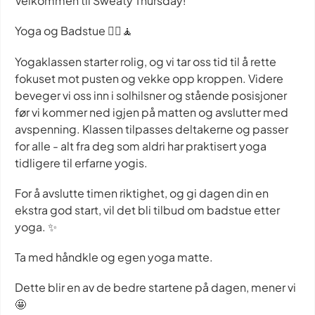
Velkommen til Sweaty Thursday!
Yoga og Badstue 🧖‍♀️🧘
Yogaklassen starter rolig, og vi tar oss tid til å rette
fokuset mot pusten og vekke opp kroppen. Videre
beveger vi oss inn i solhilsner og stående posisjoner
før vi kommer ned igjen på matten og avslutter med
avspenning. Klassen tilpasses deltakerne og passer
for alle - alt fra deg som aldri har praktisert yoga
tidligere til erfarne yogis.
For å avslutte timen riktighet, og gi dagen din en
ekstra god start, vil det bli tilbud om badstue etter
yoga. ✨
Ta med håndkle og egen yoga matte.
Dette blir en av de bedre startene på dagen, mener vi
🤩