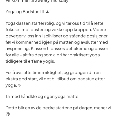
Velkommen til Sweaty Thursday!
Yoga og Badstue 🧖‍♀️🧘
Yogaklassen starter rolig, og vi tar oss tid til å rette
fokuset mot pusten og vekke opp kroppen. Videre
beveger vi oss inn i solhilsner og stående posisjoner
før vi kommer ned igjen på matten og avslutter med
avspenning. Klassen tilpasses deltakerne og passer
for alle - alt fra deg som aldri har praktisert yoga
tidligere til erfarne yogis.
For å avslutte timen riktighet, og gi dagen din en
ekstra god start, vil det bli tilbud om badstue etter
yoga. ✨
Ta med håndkle og egen yoga matte.
Dette blir en av de bedre startene på dagen, mener vi
🤩