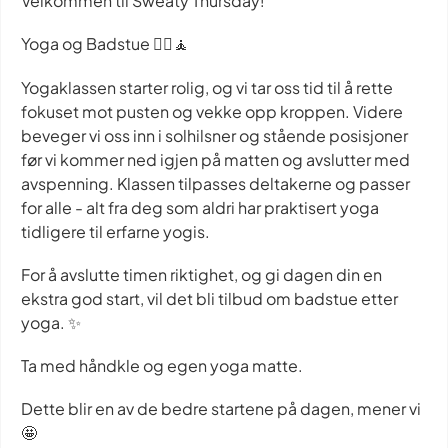
Velkommen til Sweaty Thursday!
Yoga og Badstue 🧖‍♀️🧘
Yogaklassen starter rolig, og vi tar oss tid til å rette
fokuset mot pusten og vekke opp kroppen. Videre
beveger vi oss inn i solhilsner og stående posisjoner
før vi kommer ned igjen på matten og avslutter med
avspenning. Klassen tilpasses deltakerne og passer
for alle - alt fra deg som aldri har praktisert yoga
tidligere til erfarne yogis.
For å avslutte timen riktighet, og gi dagen din en
ekstra god start, vil det bli tilbud om badstue etter
yoga. ✨
Ta med håndkle og egen yoga matte.
Dette blir en av de bedre startene på dagen, mener vi
🤩