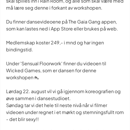
skal spilles inn i Rain Room, og alle som skal være med
må lære seg denne i forkant av workshopen.
Du finner dansevideoene på The Gaia Gang appen,
som kan lastes ned i App Store eller brukes på web.
Medlemskap koster 249,- i mnd og har ingen
bindingstid.
Under 'Sensual Floorwork' finner du videoen til
Wicked Games, som er dansen for denne
workshopen 👠
Lørdag 22. august vil vi gå igjennom koreografien og
øve sammen i dansestudioet.
Søndag tar vi det hele til neste nivå når vi filmer
videoen under regnet i et mørkt og stemningsfullt rom
- det blir sexy!!