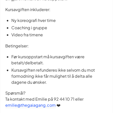
Kursavgiften inkluderer:
Ny koreografi hver time
Coaching i gruppe
Video fra timene
Betingelser:
Før kursoppstart må kursavgiften være
betalt/delbetalt.
Kursavgiften refunderes ikke selvom du mot
formodning ikke får mulighet til å delta alle
dagene du ønsker.
Spørsmål?
Ta kontakt med Emilie på 92 44 10 71 eller
emilie@thegaiagang.com
❤️