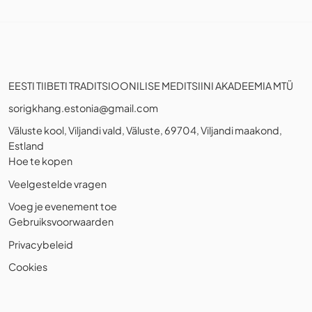
EESTI TIIBETI TRADITSIOONILISE MEDITSIINI AKADEEMIA MTÜ
sorigkhang.estonia@gmail.com
Väluste kool, Viljandi vald, Väluste, 69704, Viljandi maakond,
Estland
Hoe te kopen
Veelgestelde vragen
Voeg je evenement toe
Gebruiksvoorwaarden
Privacybeleid
Cookies