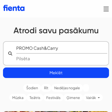
Atrodi savu pasākumu
Meklēt
Šodien
Rīt
Nedēļas nogale
Mūzika
Teātris
Festivāls
Ģimene
Vairāk