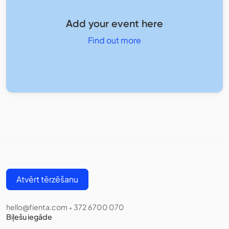
Add your event here
Find out more
Atvērt tērzēšanu
hello@fienta.com
372 6700 070
•
Biļešu iegāde