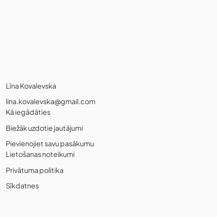
Līna Kovalevska
lina.kovalevska@gmail.com
Kā iegādāties
Biežāk uzdotie jautājumi
Pievienojiet savu pasākumu
Lietošanas noteikumi
Privātuma politika
Sīkdatnes