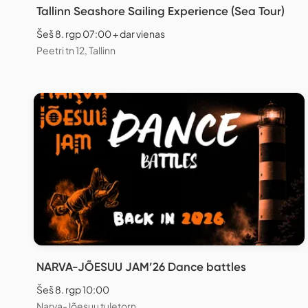
Tallinn Seashore Sailing Experience (Sea Tour)
Šeš 8. rgp 07:00 + dar vienas
Peetri tn 12, Tallinn
NARVA-JÕESUU JAM’26 Dance battles
Šeš 8. rgp 10:00
Narva-Jõesuu tuletorn