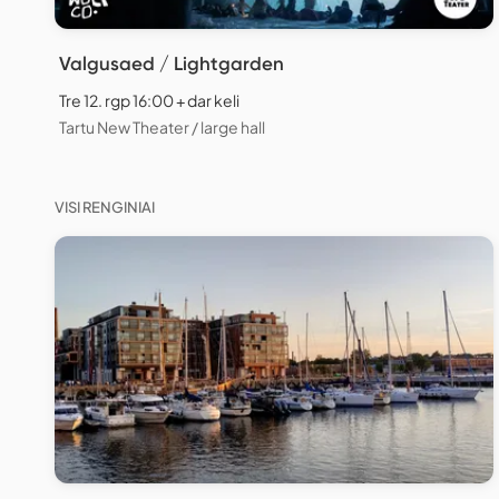
Valgusaed / Lightgarden
Tre 12. rgp 16:00 + dar keli
Tartu New Theater / large hall
VISI RENGINIAI