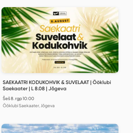
SAEKAATRI KODUKOHVIK & SUVELAAT | Ööklubi
Saekaater | L 8.08 | Jõgeva
Šeš 8. rgp 10:00
Ööklubi Saekaater, Jõgeva