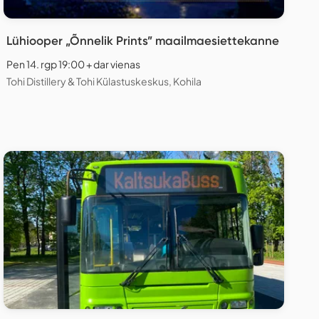
Lühiooper „Õnnelik Prints” maailmaesiettekanne
Pen 14. rgp 19:00 + dar vienas
Tohi Distillery & Tohi Külastuskeskus, Kohila