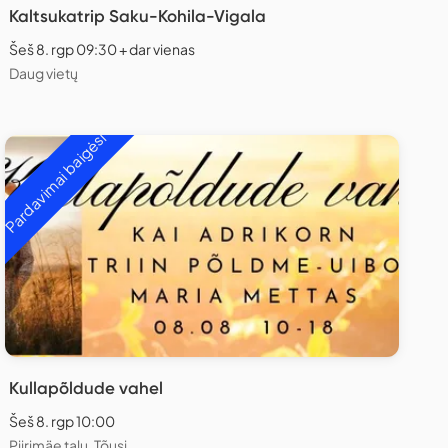
Kaltsukatrip Saku-Kohila-Vigala
Šeš 8. rgp 09:30 + dar vienas
Daug vietų
Pardavimai baigėsi
Kullapõldude vahel
Šeš 8. rgp 10:00
Piirimäe talu, Tõusi