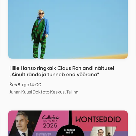
Hille Hanso ringkäik Claus Rohlandi näitusel
„Ainult rändaja tunneb end võõrana”
Šeš 8. rgp 14:00
Juhan Kuusi Dokfoto Keskus, Tallinn