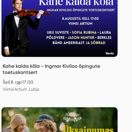
Kahe kalda kõla - Ingmar Kiviloo õpingute
toetuskontsert
Šeš 8. rgp 17:00
Viimsi Artium, Lubja