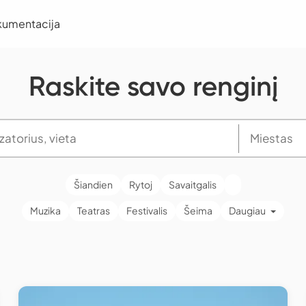
kumentacija
Raskite savo renginį
Šiandien
Rytoj
Savaitgalis
Muzika
Teatras
Festivalis
Šeima
Daugiau