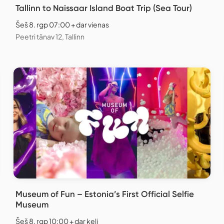
Tallinn to Naissaar Island Boat Trip (Sea Tour)
Šeš 8. rgp 07:00 + dar vienas
Peetri tänav 12, Tallinn
Museum of Fun – Estonia’s First Official Selfie
Museum
Šeš 8. rgp 10:00 + dar keli