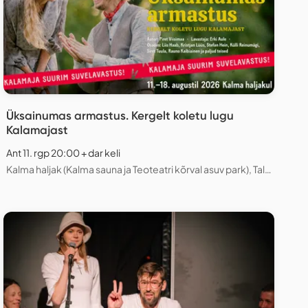
Üksainumas armastus. Kergelt koletu lugu
Kalamajast
Ant 11. rgp 20:00 + dar keli
Kalma haljak (Kalma sauna ja Teoteatri kõrval asuv park), Tallinn