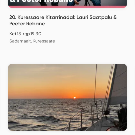
20. Kuressaare Kitarrinädal: Lauri Saatpalu &
Peeter Rebane
Ket 13. rgp 19:30
Sadamaait, Kuressaare