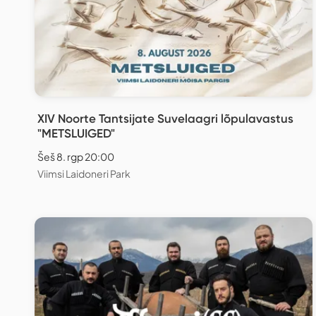
XIV Noorte Tantsijate Suvelaagri lõpulavastus
"METSLUIGED"
Šeš 8. rgp 20:00
Viimsi Laidoneri Park