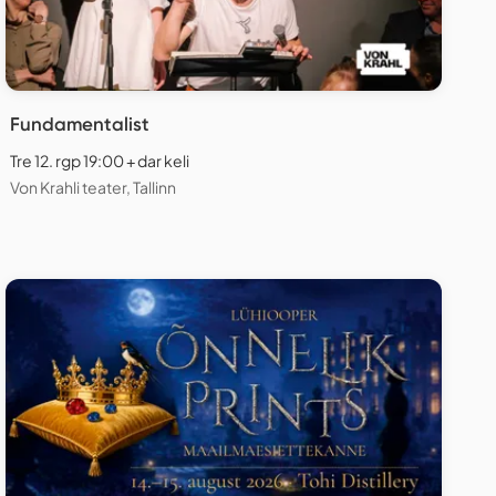
Fundamentalist
Tre 12. rgp 19:00 + dar keli
Von Krahli teater, Tallinn