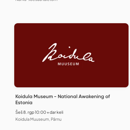
Koidula Museum - National Awakening of
Estonia
Šeš 8. rgp 10:00 + dar keli
Koidula Muuseum, Pärnu