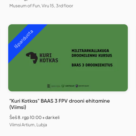
Museum of Fun, Viru 15, 3rd floor
Išparduota
"Kuri Kotkas" BAAS 3 FPV drooni ehitamine
(Viimsi)
Šeš 8. rgp 10:00 + dar keli
Viimsi Artium, Lubja