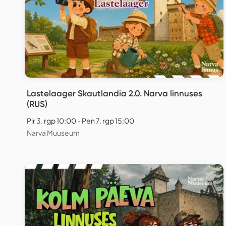
Lastelaager Skautlandia 2.0. Narva linnuses
(RUS)
Pir 3. rgp 10:00 - Pen 7. rgp 15:00
Narva Muuseum