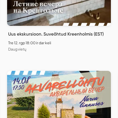
Uus ekskursioon. Suveõhtud Kreenholmis (EST)
Tre 12. rgp 18:00 ir dar keli
Daug vietų