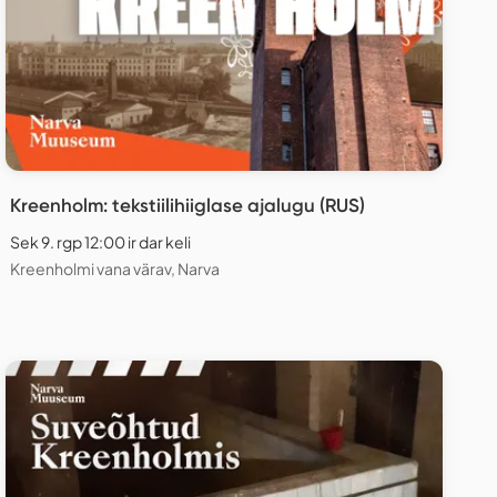
Kreenholm: tekstiilihiiglase ajalugu (RUS)
Sek 9. rgp 12:00 ir dar keli
Kreenholmi vana värav, Narva