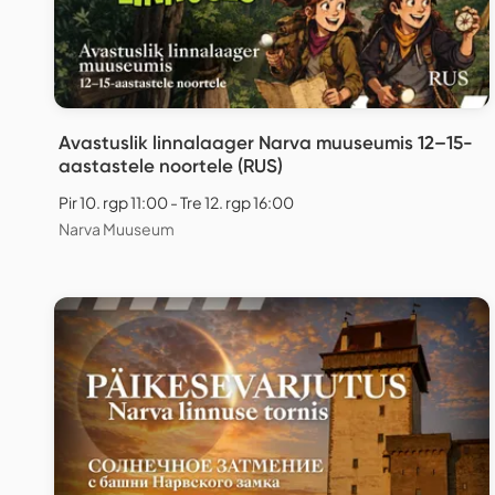
Avastuslik linnalaager Narva muuseumis 12–15-
aastastele noortele (RUS)
Pir 10. rgp 11:00 - Tre 12. rgp 16:00
Narva Muuseum