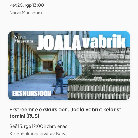
Ket 20. rgp 13:00
Narva Muuseum
Ekstreemne ekskursioon. Joala vabrik: keldrist
tornini (RUS)
Šeš 15. rgp 12:00 ir dar vienas
Kreenholmi vana värav, Narva