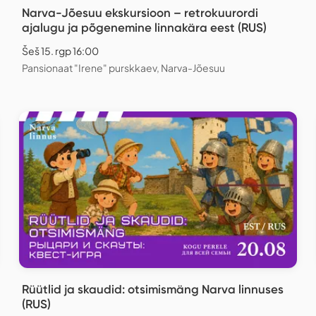
Narva-Jõesuu ekskursioon – retrokuurordi
ajalugu ja põgenemine linnakära eest (RUS)
Šeš 15. rgp 16:00
Pansionaat "Irene" purskkaev, Narva-Jõesuu
Rüütlid ja skaudid: otsimismäng Narva linnuses
(RUS)