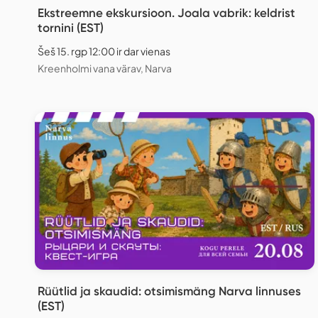
Ekstreemne ekskursioon. Joala vabrik: keldrist
tornini (EST)
Šeš 15. rgp 12:00 ir dar vienas
Kreenholmi vana värav, Narva
Rüütlid ja skaudid: otsimismäng Narva linnuses
(EST)