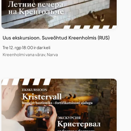
Uus ekskursioon. Suveõhtud Kreenholmis (RUS)
Tre 12. rgp 18:00 ir dar keli
Kreenholmi vana värav, Narva