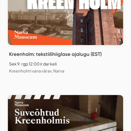
Kreenholm: tekstiilihiiglase ajalugu (EST)
Sek 9. rgp 12:00 ir dar keli
Kreenholmi vana värav, Narva