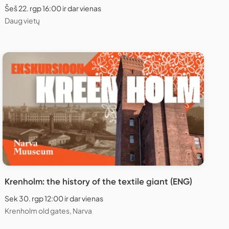
Šeš 22. rgp 16:00 ir dar vienas
Daug vietų
Krenholm: the history of the textile giant (ENG)
Sek 30. rgp 12:00 ir dar vienas
Krenholm old gates, Narva