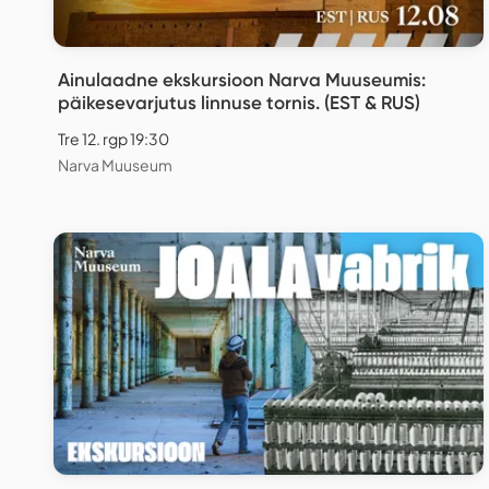
Ainulaadne ekskursioon Narva Muuseumis:
päikesevarjutus linnuse tornis. (EST & RUS)
Tre 12. rgp 19:30
Narva Muuseum