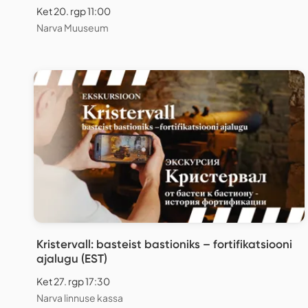
Ket 20. rgp 11:00
Narva Muuseum
Kristervall: basteist bastioniks – fortifikatsiooni
ajalugu (EST)
Ket 27. rgp 17:30
Narva linnuse kassa