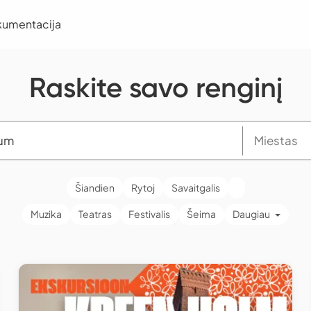
kumentacija
Raskite savo renginį
Šiandien
Rytoj
Savaitgalis
Muzika
Teatras
Festivalis
Šeima
Daugiau