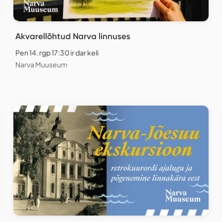
Akvarellõhtud Narva linnuses
Pen 14. rgp 17:30 ir dar keli
Narva Muuseum