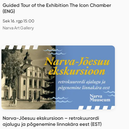
Guided Tour of the Exhibition The Icon Chamber
(ENG)
Sek 16. rgp 15:00
Narva Art Gallery
Narva-Jõesuu ekskursioon – retrokuurordi
ajalugu ja põgenemine linnakära eest (EST)