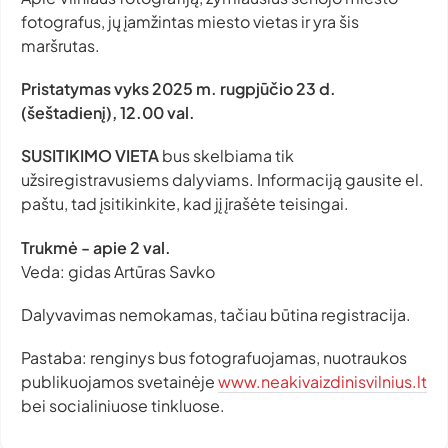
fotografus, jų įamžintas miesto vietas ir yra šis
maršrutas.
Pristatymas vyks 2025 m. rugpjūčio 23 d.
(šeštadienį), 12.00 val.
SUSITIKIMO VIETA
bus skelbiama tik
užsiregistravusiems dalyviams. Informaciją gausite el.
paštu, tad įsitikinkite, kad jį įrašėte teisingai.
Trukmė - apie 2 val.
Veda: gidas Artūras Savko
Dalyvavimas nemokamas, tačiau būtina registracija.
Pastaba: renginys bus fotografuojamas, nuotraukos
publikuojamos svetainėje
www.neakivaizdinisvilnius.lt
bei socialiniuose tinkluose.