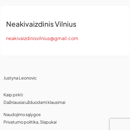
Neakivaizdinis Vilnius
neakivaizdinisvilnius@gmail.com
Justyna Leonovic
Kaip pirkti
Dažniausiai užduodami klausimai
Naudojimo sąlygos
Privatumo politika
,
Slapukai