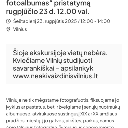
fotoalbumas“ pristatymą
rugpjūčio 23 d. 12.00 val.
Šeštadienį 23. rugpjūtis 2025 / 12:00 - 14:00
Vilnius
Šioje ekskursijoje vietų nebėra.
Kviečiame Vilnių studijuoti
savarankiškai – apsilankyk
www.neakivaizdinisvilnius.lt
Vilniuje ne tik mėgstame fotografuotis, fiksuojame jo
įvykius ar pastatus, bet ir žvelgiame į senųjų nuotraukų
albumuose, atvirukuose sustingusį XIX ar XX amžiaus
pradžios miestą, į jo gatves, aikštes, parkus, namus...
Apie Vilniaus fotografiją, žymiausius senojo miesto