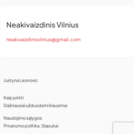
Neakivaizdinis Vilnius
neakivaizdinisvilnius@gmail.com
Justyna Leonovic
Kaip pirkti
Dažniausiai užduodami klausimai
Naudojimo sąlygos
Privatumo politika
,
Slapukai