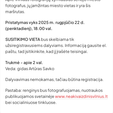
fotografus, jų įamžintas miesto vietas ir yra šis
maršrutas.
Pristatymas vyks 2025 m. rugpjūčio 22 d.
(penktadienį), 18.00 val.
SUSITIKIMO VIETA
bus skelbiama tik
užsiregistravusiems dalyviams. Informaciją gausite el.
paštu, tad įsitikinkite, kad jį įrašėte teisingai.
Trukmė - apie 2 val.
Veda: gidas Artūras Savko
Dalyvavimas nemokamas, tačiau būtina registracija.
Pastaba: renginys bus fotografuojamas, nuotraukos
publikuojamos svetainėje
www.neakivaizdinisvilnius.lt
bei socialiniuose tinkluose.