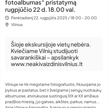
fotoalbumas“ pristatymą
rugpjūčio 22 d. 18.00 val.
Penktadienį 22. rugpjūtis 2025 / 18:00 - 20:00
Vilnius
Šioje ekskursijoje vietų nebėra.
Kviečiame Vilnių studijuoti
savarankiškai – apsilankyk
www.neakivaizdinisvilnius.lt
Vilniuje ne tik mėgstame fotografuotis, fiksuojame jo
įvykius ar pastatus, bet ir žvelgiame į senųjų nuotraukų
albumuose, atvirukuose sustingusį XIX ar XX amžiaus
pradžios miestą, į jo gatves, aikštes, parkus, namus...
Apie Vilniaus fotografiją, žymiausius senojo miesto