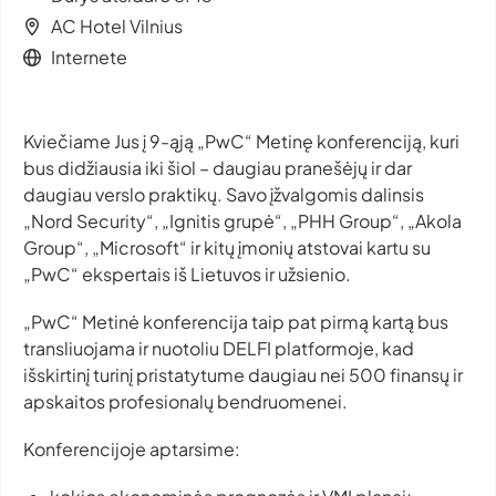
AC Hotel Vilnius
Internete
Kviečiame Jus į 9-ąją „PwC“ Metinę konferenciją, kuri
bus didžiausia iki šiol – daugiau pranešėjų ir dar
daugiau verslo praktikų. Savo įžvalgomis dalinsis
„Nord Security“, „Ignitis grupė“, „PHH Group“, „Akola
Group“, „Microsoft“ ir kitų įmonių atstovai kartu su
„PwC“ ekspertais iš Lietuvos ir užsienio.
„PwC“ Metinė konferencija taip pat pirmą kartą bus
transliuojama ir nuotoliu DELFI platformoje, kad
išskirtinį turinį pristatytume daugiau nei 500 finansų ir
apskaitos profesionalų bendruomenei.
Konferencijoje aptarsime: