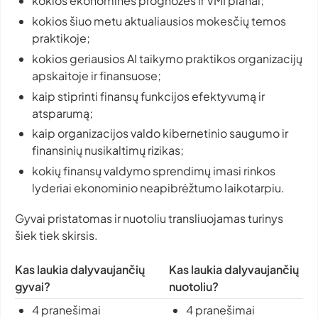
kokios ekonominės prognozės ir VMI planai;
kokios šiuo metu aktualiausios mokesčių temos
praktikoje;
kokios geriausios AI taikymo praktikos organizacijų
apskaitoje ir finansuose;
kaip stiprinti finansų funkcijos efektyvumą ir
atsparumą;
kaip organizacijos valdo kibernetinio saugumo ir
finansinių nusikaltimų rizikas;
kokių finansų valdymo sprendimų imasi rinkos
lyderiai ekonominio neapibrėžtumo laikotarpiu.
Gyvai pristatomas ir nuotoliu transliuojamas turinys
šiek tiek skirsis.
Kas laukia dalyvaujančių
Kas laukia dalyvaujančių
gyvai?
nuotoliu?
4 pranešimai
4 pranešimai