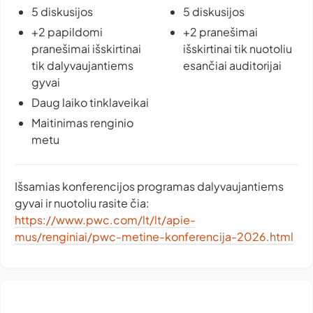
5 diskusijos
5 diskusijos
+2 papildomi
+2 pranešimai
pranešimai išskirtinai
išskirtinai tik nuotoliu
tik dalyvaujantiems
esančiai auditorijai
gyvai
Daug laiko tinklaveikai
Maitinimas renginio
metu
Išsamias konferencijos programas dalyvaujantiems
gyvai ir nuotoliu rasite čia:
https://www.pwc.com/lt/lt/apie-
mus/renginiai/pwc-metine-konferencija-2026.html