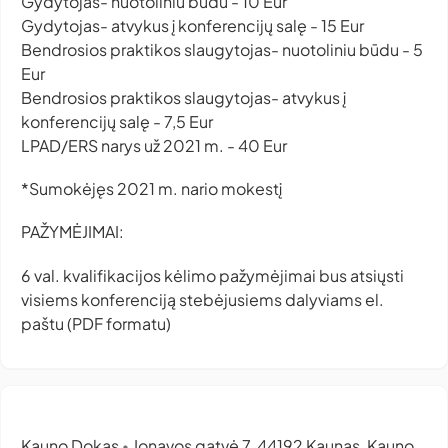
Gydytojas- nuotoliniu būdu - 10 Eur
Gydytojas- atvykus į konferencijų salę - 15 Eur
Bendrosios praktikos slaugytojas- nuotoliniu būdu - 5
Eur
Bendrosios praktikos slaugytojas- atvykus į
konferencijų salę - 7,5 Eur
LPAD/ERS narys už 2021 m. - 40 Eur
*Sumokėjęs 2021 m. nario mokestį
PAŽYMĖJIMAI:
6 val. kvalifikacijos kėlimo pažymėjimai bus atsiųsti
visiems konferenciją stebėjusiems dalyviams el.
paštu (PDF formatu)
Kauno Dokas
Jonavos gatvė 7, 44192 Kaunas, Kauno
•