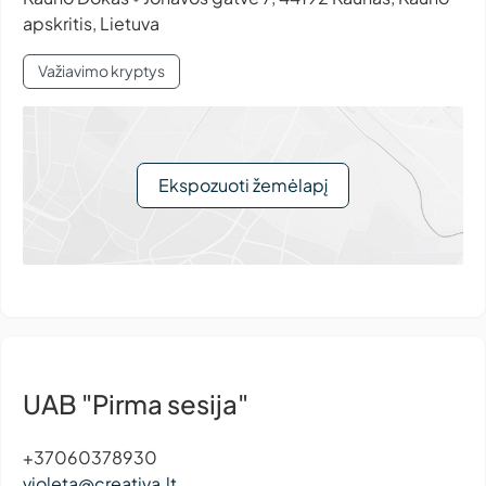
apskritis, Lietuva
Važiavimo kryptys
Ekspozuoti žemėlapį
UAB "Pirma sesija"
+37060378930
violeta@creativa.lt