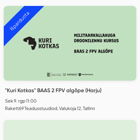
Išparduota
"Kuri Kotkas" BAAS 2 FPV algõpe (Harju)
Sek 9. rgp 11:00
Rakett69 Teadusstuudiod, Valukoja 12, Tallinn