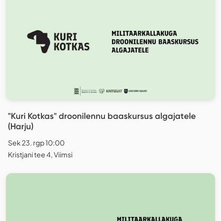
"Kuri Kotkas" droonilennu baaskursus algajatele
(Harju)
Sek 23. rgp 10:00
Kristjani tee 4, Viimsi