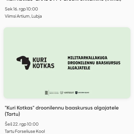
Sek 16. rgp 10:00
Viimsi Artium, Lubja
"Kuri Kotkas" droonilennu baaskursus algajatele
(Tartu)
Šeš 22. rgp 10:00
Tartu Forseliuse Kool