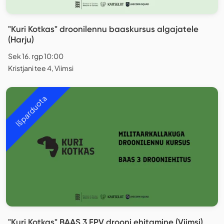
"Kuri Kotkas" droonilennu baaskursus algajatele
(Harju)
Sek 16. rgp 10:00
Kristjani tee 4, Viimsi
Išparduota
"Kuri Kotkas" BAAS 3 FPV drooni ehitamine (Viimsi)