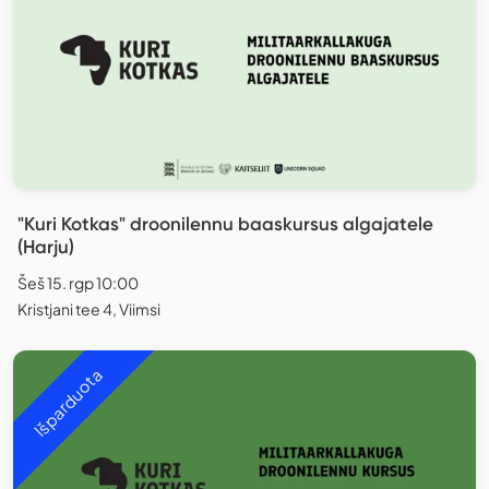
"Kuri Kotkas" droonilennu baaskursus algajatele
(Harju)
Šeš 15. rgp 10:00
Kristjani tee 4, Viimsi
Išparduota