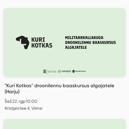
"Kuri Kotkas" droonilennu baaskursus algajatele
(Harju)
Šeš 22. rgp 10:00
Kristjani tee 4, Viimsi