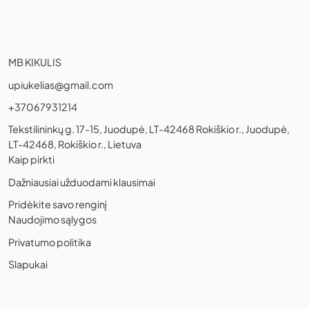
MB KIKULIS
upiukelias@gmail.com
+37067931214
Tekstilininkų g. 17-15, Juodupė, LT-42468 Rokiškio r., Juodupė,
LT-42468, Rokiškio r., Lietuva
Kaip pirkti
Dažniausiai užduodami klausimai
Pridėkite savo renginį
Naudojimo sąlygos
Privatumo politika
Slapukai