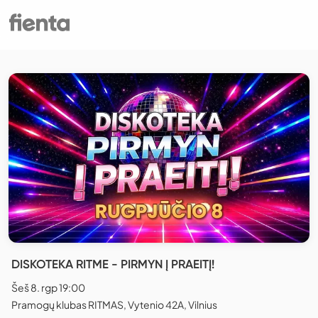
DISKOTEKA RITME - PIRMYN Į PRAEITĮ!
Šeš 8. rgp 19:00
Pramogų klubas RITMAS, Vytenio 42A, Vilnius