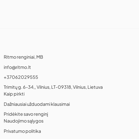
Ritmo renginiai, MB
info@ritmo.lt
+37062029555
Trimitų g. 6-34,, Vilnius, LT-09318, Vilnius, Lietuva
Kaip pirkti
Dažniausiai užduodami klausimai
Pridėkite savo renginį
Naudojimo sąlygos
Privatumo politika