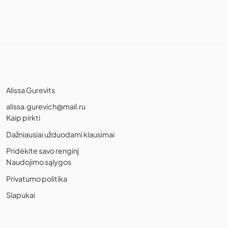
Alissa Gurevits
alissa.gurevich@mail.ru
Kaip pirkti
Dažniausiai užduodami klausimai
Pridėkite savo renginį
Naudojimo sąlygos
Privatumo politika
Slapukai