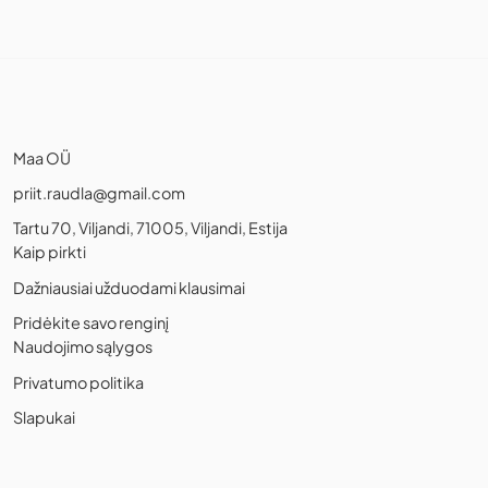
Maa OÜ
priit.raudla@gmail.com
Tartu 70, Viljandi, 71005, Viljandi, Estija
Kaip pirkti
Dažniausiai užduodami klausimai
Pridėkite savo renginį
Naudojimo sąlygos
Privatumo politika
Slapukai