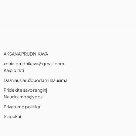
AKSANA PRUDNIKAVA
xenia.prudnikava@gmail.com
Kaip pirkti
Dažniausiai užduodami klausimai
Pridėkite savo renginį
Naudojimo sąlygos
Privatumo politika
Slapukai