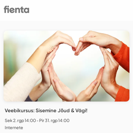
Veebikursus: Sisemine Jõud & Vägi!
Sek 2. rgp 14:00 - Pir 31. rgp 14:00
Internete