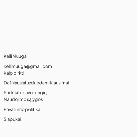
Kelli Muuga
kellimuuga@gmail.com
Kaip pirkti
Dažniausiai užduodami klausimai
Pridėkite savo renginį
Naudojimo sąlygos
Privatumo politika
Slapukai