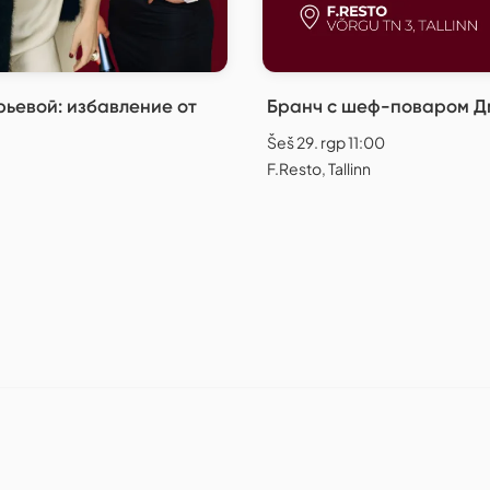
ьевой: избавление от
Бранч с шеф-поваром Дм
Šeš 29. rgp 11:00
F.Resto, Tallinn