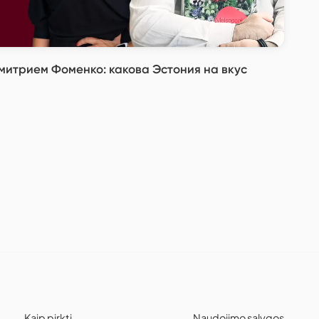
итрием Фоменко: какова Эстония на вкус
Kaip pirkti
Naudojimo sąlygos