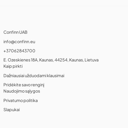
Confinn UAB
info@confinn.eu
+37062843700
E. Ozeskienes 18A, Kaunas, 44254, Kaunas, Lietuva
Kaip pirkti
Dažniausiai užduodami klausimai
Pridėkite savo renginį
Naudojimo sąlygos
Privatumo politika
Slapukai