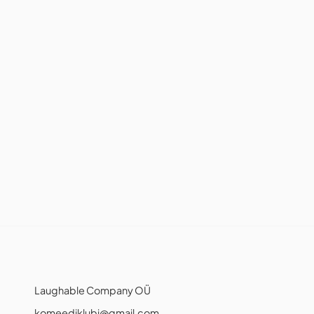
Laughable Company OÜ
komeediklubi@gmail.com