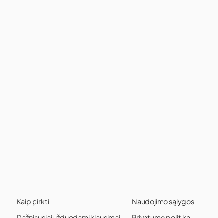
Kaip pirkti
Naudojimo sąlygos
Dažniausiai užduodami klausimai
Privatumo politika