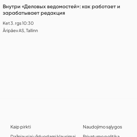
Внутри «Деловых ведомостей»: как работает и
зарабатывает редакция
Ket 3. rgs 10:30
Äripäev AS, Tallinn
Kaip pirkti
Naudojimo sąlygos
Dažniausiai užduodami klausimai
Privatumo politika