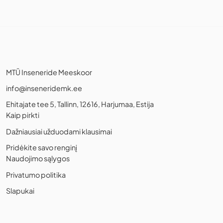
MTÜ Inseneride Meeskoor
info@inseneridemk.ee
Ehitajate tee 5, Tallinn, 12616, Harjumaa, Estija
Kaip pirkti
Dažniausiai užduodami klausimai
Pridėkite savo renginį
Naudojimo sąlygos
Privatumo politika
Slapukai