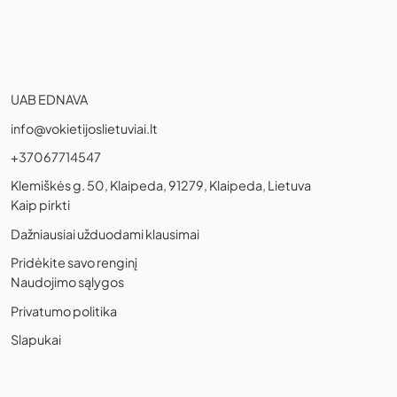
UAB EDNAVA
info@vokietijoslietuviai.lt
+37067714547
Klemiškės g. 50, Klaipeda, 91279, Klaipeda, Lietuva
Kaip pirkti
Dažniausiai užduodami klausimai
Pridėkite savo renginį
Naudojimo sąlygos
Privatumo politika
Slapukai