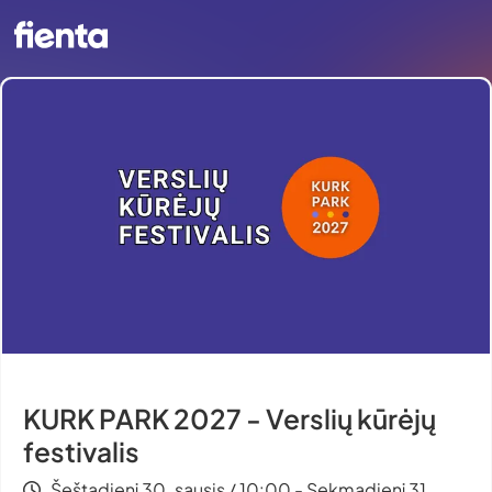
KURK PARK 2027 - Verslių kūrėjų
festivalis
Šeštadienį 30. sausis / 10:00 - Sekmadienį 31.