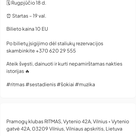
🗓 Rugpjūčio 18 d.
⏰ Startas – 19 val.
Bilieto kaina 10 EU
Po bilietų įsigijimo dėl staliukų rezervacijos
skambinkite +370 620 29 555
Ateik švęsti, dainuoti ir kurti nepamirštamas nakties
istorijas 🔥
#ritmas #sestadienis #šokiai #muzika
Pramogų klubas RITMAS, Vytenio 42A, Vilnius
Vytenio
•
gatvė 42A, 03209 Vilnius, Vilniaus apskritis, Lietuva