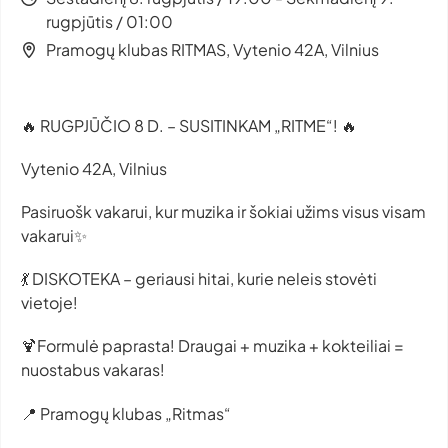
rugpjūtis / 01:00
Pramogų klubas RITMAS, Vytenio 42A, Vilnius
🔥 RUGPJŪČIO 8 D. – SUSITINKAM „RITME“! 🔥
Vytenio 42A, Vilnius
Pasiruošk vakarui, kur muzika ir šokiai užims visus visam
vakarui✨
💃 DISKOTEKA – geriausi hitai, kurie neleis stovėti
vietoje!
🍹Formulė paprasta! Draugai + muzika + kokteiliai =
nuostabus vakaras!
📍 Pramogų klubas „Ritmas“