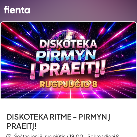
DISKOTEKA RITME - PIRMYN Į
PRAEITĮ!
Šeštadienį 8. rugpjūtis / 19:00 - Sekmadienį 9.