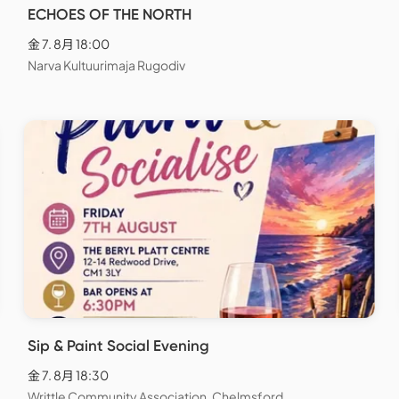
ECHOES OF THE NORTH
金 7. 8月 18:00
Narva Kultuurimaja Rugodiv
Sip & Paint Social Evening
金 7. 8月 18:30
Writtle Community Association, Chelmsford