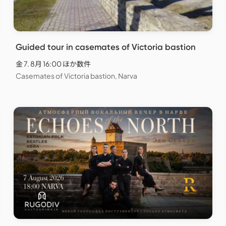
Guided tour in casemates of Victoria bastion
金 7. 8月 16:00 ほか数件
Casemates of Victoria bastion, Narva