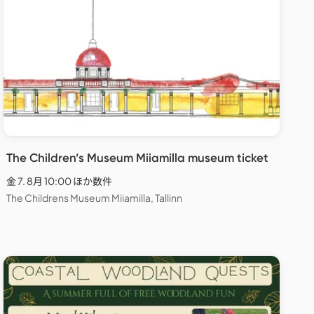
The Children’s Museum Miiamilla museum ticket
金 7. 8月 10:00 ほか数件
The Childrens Museum Miiamilla, Tallinn