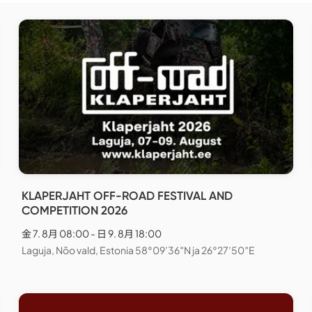
KLAPERJAHT OFF-ROAD FESTIVAL AND
COMPETITION 2026
金 7. 8月 08:00 - 日 9. 8月 18:00
Laguja, Nõo vald, Estonia 58°09’36″N ja 26°27’50″E