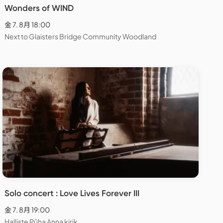
Wonders of WIND
金 7. 8月 18:00
Next to Glaisters Bridge Community Woodland
Solo concert : Love Lives Forever III
金 7. 8月 19:00
Halliste Püha Anna kirik