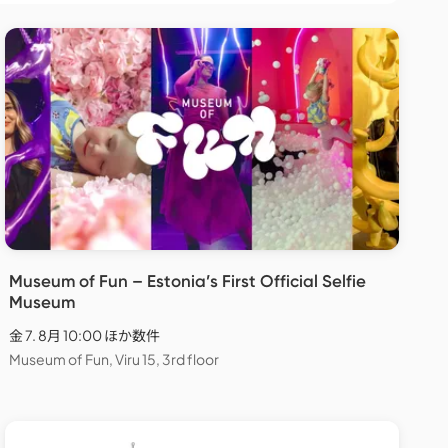
Museum of Fun – Estonia’s First Official Selfie
Museum
金 7. 8月 10:00 ほか数件
Museum of Fun, Viru 15, 3rd floor