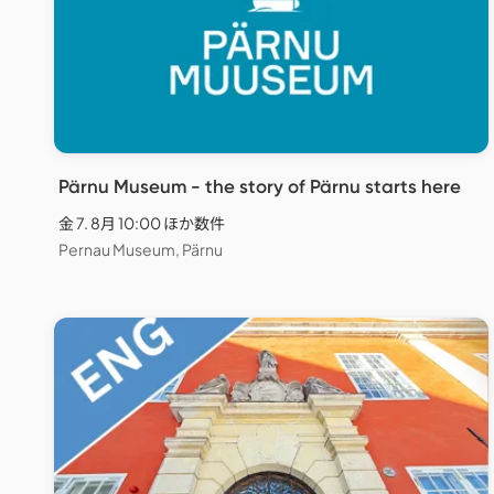
Pärnu Museum - the story of Pärnu starts here
金 7. 8月 10:00 ほか数件
Pernau Museum, Pärnu