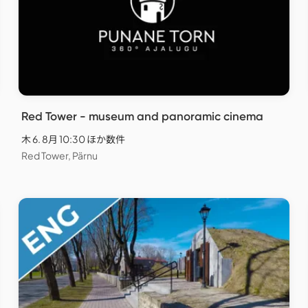
Red Tower - museum and panoramic cinema
木 6. 8月 10:30 ほか数件
Red Tower, Pärnu