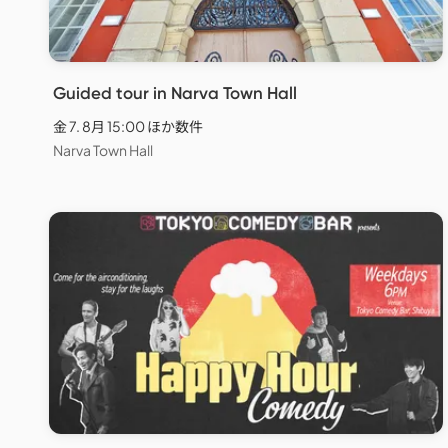
Guided tour in Narva Town Hall
金 7. 8月 15:00 ほか数件
Narva Town Hall