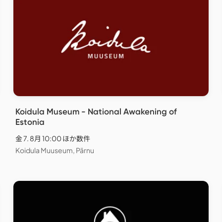
Koidula Museum - National Awakening of
Estonia
金 7. 8月 10:00 ほか数件
Koidula Muuseum, Pärnu