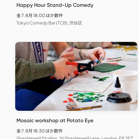
Happy Hour Stand-Up Comedy
金 7. 8月 18:00 ほか数件
Tokyo Comedy Bar (TCB), 渋谷区
Mosaic workshop at Potato Eye
金 7. 8月 18:30 ほか数件
Shacklewell Studios, 26 Shacklewell Lane, London, E8 2EZ