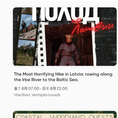
The Most Horrifying Hike in Latvia: rowing along
the Irbe River to the Baltic Sea.
金 7. 8月 07:00 - 日 9. 8月 23:00
Irbe River, Ventspils novads