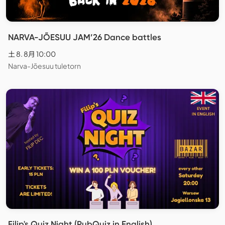
NARVA-JÕESUU JAM’26 Dance battles
土 8. 8月 10:00
Narva-Jõesuu tuletorn
Filip's Quiz Night (PubQuiz in English)