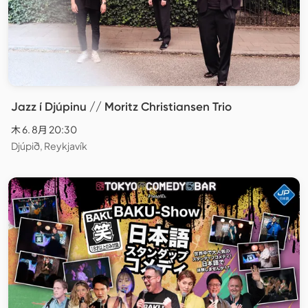
Jazz í Djúpinu // Moritz Christiansen Trio
木 6. 8月 20:30
Djúpið, Reykjavík