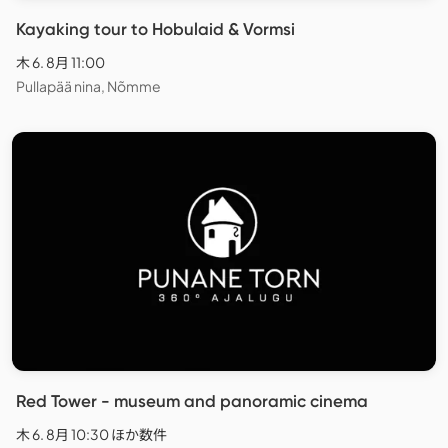
Kayaking tour to Hobulaid & Vormsi
木 6. 8月 11:00
Pullapää nina, Nõmme
Red Tower - museum and panoramic cinema
木 6. 8月 10:30 ほか数件