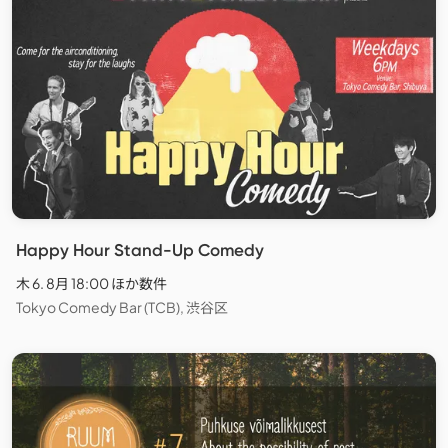
Happy Hour Stand-Up Comedy
木 6. 8月 18:00 ほか数件
Tokyo Comedy Bar (TCB), 渋谷区