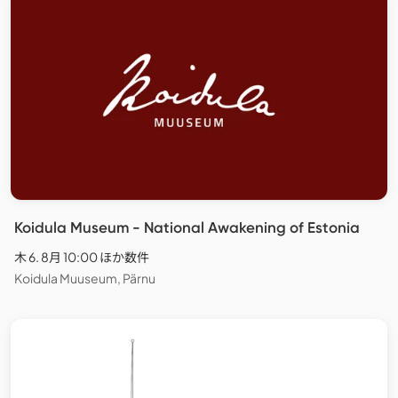
Koidula Museum - National Awakening of Estonia
木 6. 8月 10:00 ほか数件
Koidula Muuseum, Pärnu