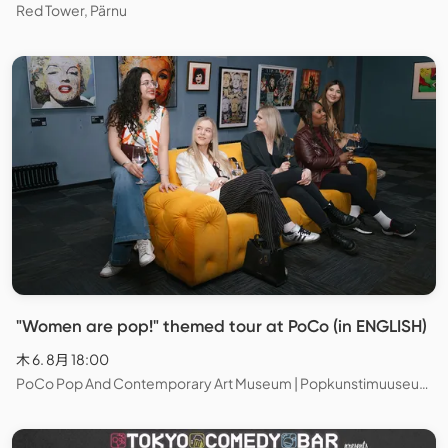
Red Tower, Pärnu
"Women are pop!" themed tour at PoCo (in ENGLISH)
木 6. 8月 18:00
PoCo Pop And Contemporary Art Museum | Popkunstimuuseum, Tallinn