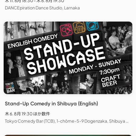
木 11. 6月 18:30 - 木 6. 8月 19:30
DANCEpiration Dance Studio, Larnaka
Stand-Up Comedy in Shibuya (English)
木 6. 8月 19:30 ほか数件
Tokyo Comedy Bar (TCB), 1-chōme-5-9 Dogenzaka, Shibuya City, Tokyo, Japan