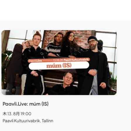
Paavli.Live: múm (IS)
木 13. 8月 19:00
Paavli Kultuurivabrik, Tallinn