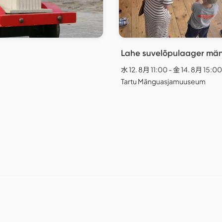
Lahe suvelõpulaager mä
水 12. 8月 11:00 - 金 14. 8月 15:00
Tartu Mänguasjamuuseum