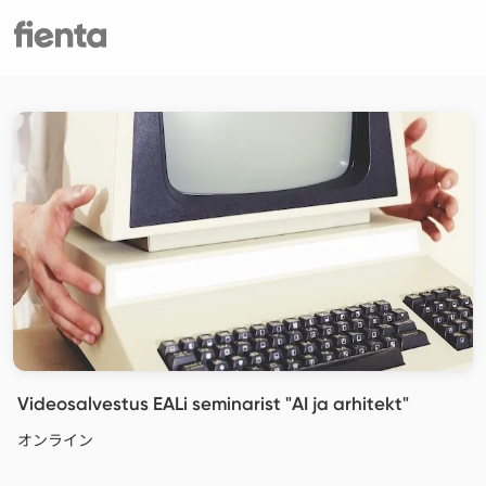
Videosalvestus EALi seminarist "AI ja arhitekt"
オンライン