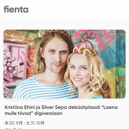
Kristiina Ehini ja Silver Sepa debüütplaadi “Laena
mulle tiivad” digiversioon
水 20. 5月 - 土 31. 10月