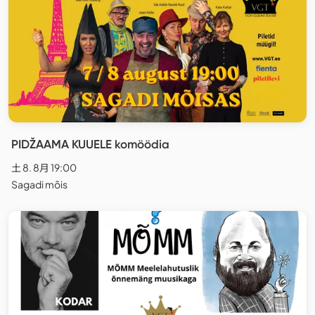
PIDŽAAMA KUUELE komöödia
土 8. 8月 19:00
Sagadi mõis