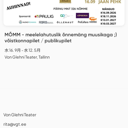
MÕMM - meelelahutuslik õnnemäng muusikaga ;)
võistkonnapilet / publikupilet
水 16. 9月 - 水 12. 5月
Von Glehni Teater, Tallinn
Von Glehni Teater
rita@vgt.ee