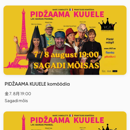
PIDŽAAMA KUUELE komöödia
金 7. 8月 19:00
Sagadi mõis