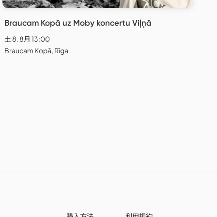
Braucam Kopā uz Moby koncertu Viļņā
土 8. 8月 13:00
Braucam Kopā, Rīga
購入方法
利用規約