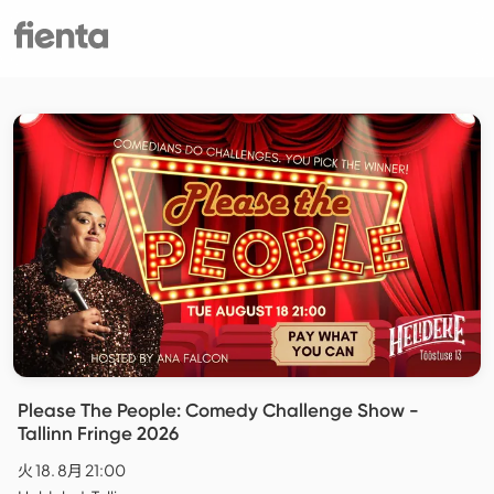
Please The People: Comedy Challenge Show -
Tallinn Fringe 2026
火 18. 8月 21:00