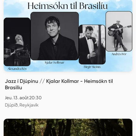
Jazz í Djúpinu // Kjalar Kollmar - Heimsókn til
Brasilíu
Jeu. 13. août 20:30
Djúpið, Reykjavík