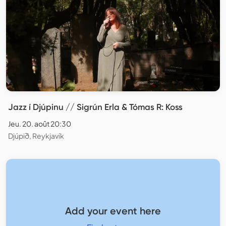
Jazz í Djúpinu // Sigrún Erla & Tómas R: Koss
Jeu. 20. août 20:30
Djúpið, Reykjavík
Add your event here