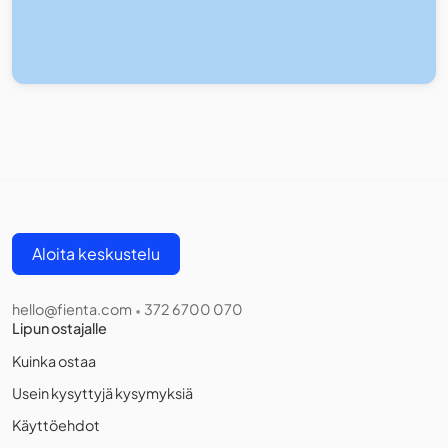
Aloita keskustelu
hello@fienta.com
372 6700 070
•
Lipun ostajalle
Kuinka ostaa
Usein kysyttyjä kysymyksiä
Käyttöehdot