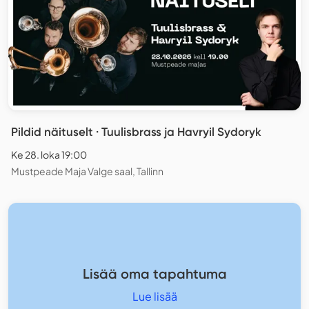
Pildid näituselt · Tuulisbrass ja Havryil Sydoryk
Ke 28. loka 19:00
Mustpeade Maja Valge saal, Tallinn
Lisää oma tapahtuma
Lue lisää