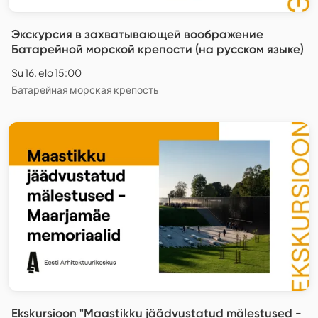
Экскурсия в захватывающей воображение
Батарейной морской крепости (на русском языке)
Su 16. elo 15:00
Батарейная морская крепость
Ekskursioon "Maastikku jäädvustatud mälestused -