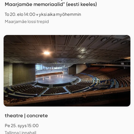
Maarjamäe memoriaalid" (eesti keeles)
To 20. elo 14:00 + yksi aika myöhemmin
Maarjamäe lossi trepid
theatre | concrete
Pe 25. syys 15:00
Tallinna Linnahall