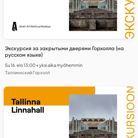
Экскурсия за закрытыми дверями Горхолла (на
русском языке)
Su 16. elo 13:00 + yksi aika myöhemmin
Таллиннский Горхолл