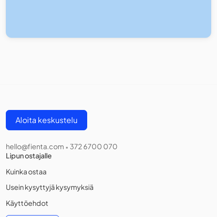
Aloita keskustelu
hello@fienta.com
372 6700 070
•
Lipun ostajalle
Kuinka ostaa
Usein kysyttyjä kysymyksiä
Käyttöehdot