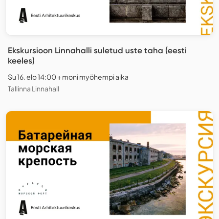
Ekskursioon Linnahalli suletud uste taha (eesti
keeles)
Su 16. elo 14:00 + moni myöhempi aika
Tallinna Linnahall