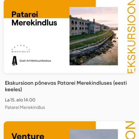
Ekskursioon põnevas Patarei Merekindluses (eesti
keeles)
La 15. elo 14:00
Patarei Merekindlus