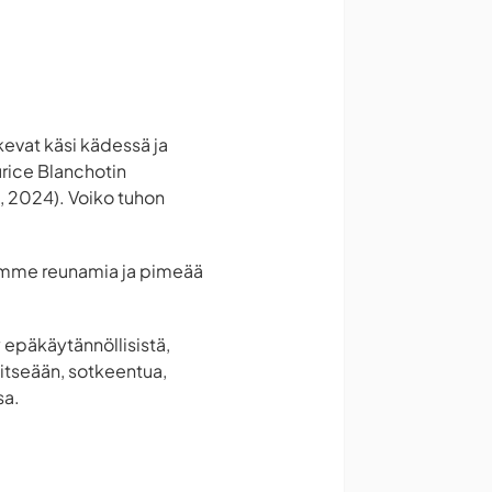
kevat käsi kädessä ja
urice Blanchotin
a, 2024). Voiko tuhon
mme reunamia ja pimeää
 epäkäytännöllisistä,
a itseään, sotkeentua,
sa.