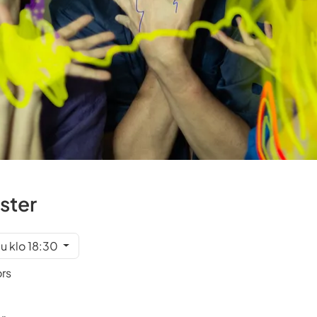
aster
uu klo 18:30
ors