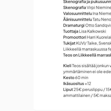
Skenografia ja pukusuunn
Skenografia
Virpi Niemin
Valosuunnittelu
Ina Nieme
Äänisuunnittelu
Tatu Nen
Dramaturgi
Otto Sandqvi
Tuottaja
Lisa Kalkowski
Promoottori
Harri Kuorela
Tukijat
KUVI/ Taike, Svensk
Liikkeellä marraskuussa fe
Teos on Liikkeellä marras
Kieli
Teos sisältää jonkun 
ymmärtäminen ei ole edel
Kesto
60 min
Ikäsuositus
+12
Liput
25€ peruslippu / 15€ 
ammattilainen / 5€ maksa