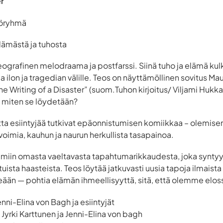
er
yöryhmä
elämästä ja tuhosta
ografinen melodraama ja postfarssi. Siinä tuho ja elämä kul
ia ilon ja tragedian välille. Teos on näyttämöllinen sovitus Ma
he Writing of a Disaster” (suom.Tuhon kirjoitus/ Viljami Hukk
ja miten se löydetään?
a esiintyjää tutkivat epäonnistumisen komiikkaa – olemise
voimia, kauhun ja naurun herkullista tasapainoa.
umiin omasta vaeltavasta tapahtumarikkaudesta, joka syntyy
tuista haasteista. Teos löytää jatkuvasti uusia tapoja ilmaist
seään — pohtia elämän ihmeellisyyttä, sitä, että olemme elos
nni-Elina von Bagh ja esiintyjät
Jyrki Karttunen ja Jenni-Elina von bagh