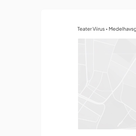
Teater Viirus
Medelhavsga
•