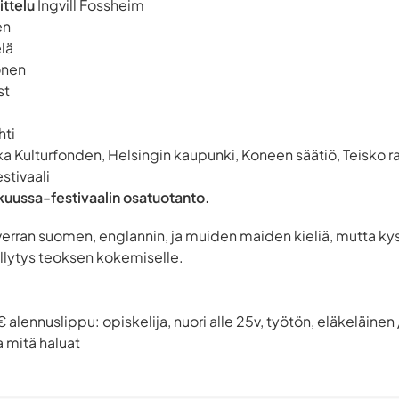
ittelu
Ingvill Fossheim
en
lä
onen
st
hti
a Kulturfonden, Helsingin kaupunki, Koneen säätiö, Teisko ra
stivaali
kuussa-festivaalin osatuotanto.
verran suomen, englannin, ja muiden maiden kieliä, mutta kys
lytys teoksen kokemiselle.
alennuslippu: opiskelija, nuori alle 25v, työtön, eläkeläinen 
 mitä haluat