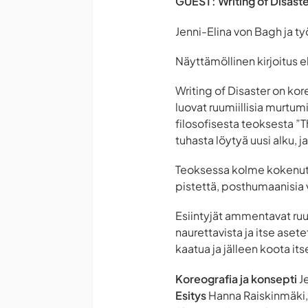
GUEST: Writing of Disast
Jenni-Elina von Bagh ja t
Näyttämöllinen kirjoitus 
Writing of Disaster
on kore
luovat ruumiillisia murtum
filosofisesta teoksesta ”T
tuhasta löytyä uusi alku, 
Teoksessa kolme kokenutt
pistettä, posthumaanisia 
Esiintyjät ammentavat ru
naurettavista ja itse asete
kaatua ja jälleen koota it
Koreografia ja konsepti
Je
Esitys
Hanna Raiskinmäki, 